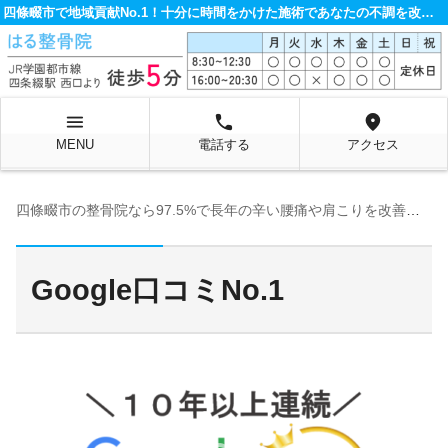
四條畷市で地域貢献No.1！十分に時間をかけた施術であなたの不調を改善する整骨院です。
menu
local_phone
location_on
MENU
電話する
アクセス
四條畷市の整骨院なら97.5%で長年の辛い腰痛や肩こりを改善するはる整骨院へ
Google口コミNo.1