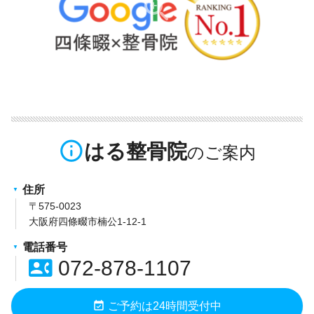
info_outline
はる整骨院
住所
〒575-0023
大阪府四條畷市楠公1-12-1
電話番号
contact_phone
072-878-1107
event_available
ご予約は24時間受付中