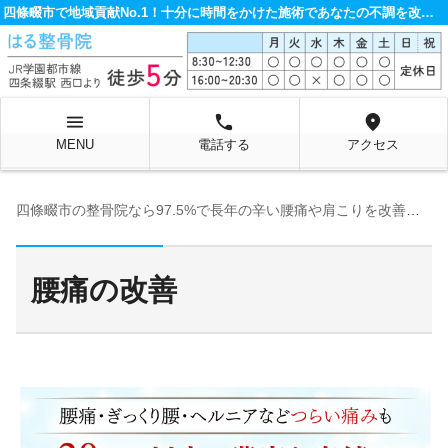
四條畷市で地域貢献No.1！十分に時間をかけた施術であなたの不調を改善する整骨院です。
menu
local_phone
location_on
MENU
電話する
アクセス
四條畷市の整骨院なら97.5%で長年の辛い腰痛や肩こりを改善するはる整骨院へ
腰痛の改善