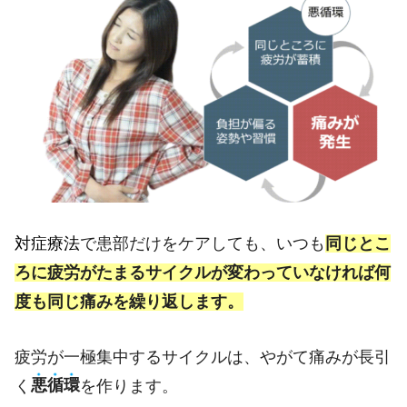
対症療法
で患部だけをケアしても、いつも
同じとこ
ろに疲労がたまるサイクルが変わっていなければ何
度も同じ痛みを繰り返します。
疲労が一極集中するサイクルは、やがて痛みが長引
く
悪
循
環
を作ります。