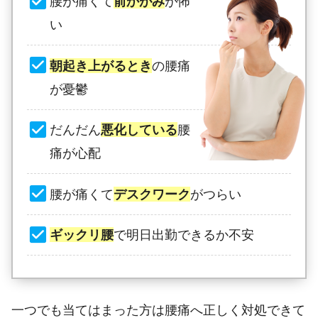
腰が痛くて
前かがみ
が怖
い
朝起き上がるとき
の腰痛
が憂鬱
だんだん
悪化している
腰
痛が心配
腰が痛くて
デスクワーク
がつらい
ギックリ腰
で明日出勤できるか不安
一つでも当てはまった方は腰痛へ正しく対処できて