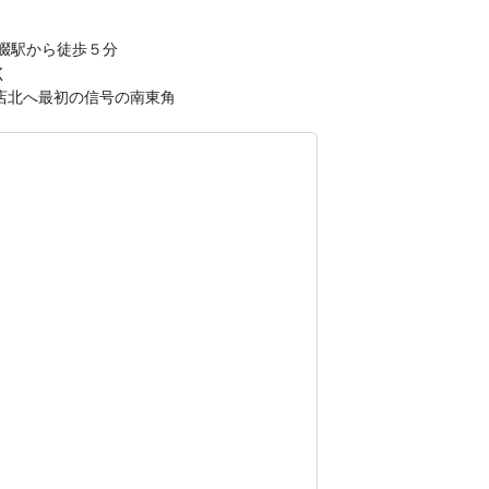
条畷駅から徒歩５分
く
店北へ最初の信号の南東角