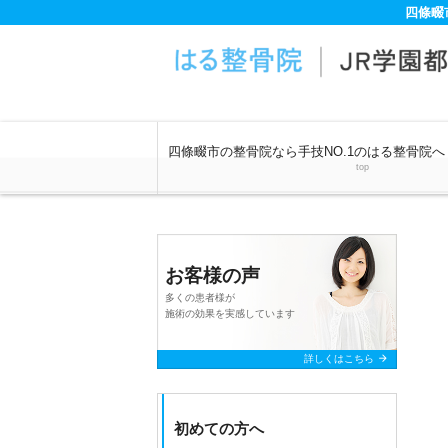
四條畷
四條畷市の整骨院なら手技NO.1のはる整骨院へ
top
お客様の声
多くの患者様が
施術の効果を実感しています
arrow_forward
詳しくはこちら
初めての方へ