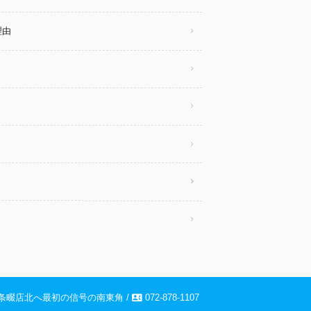
理由
contact_phone
ー四条畷店北へ最初の信号の南東角 /
072-878-1107