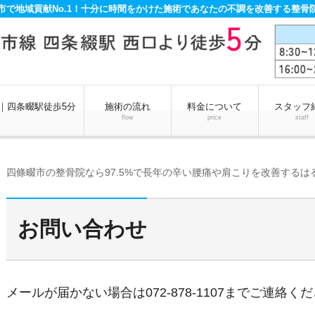
市で地域貢献No.1！十分に時間をかけた施術であなたの不調を改善する整骨
｜四条畷駅徒歩5分
施術の流れ
料金について
スタッフ
flow
price
staff
四條畷市の整骨院なら97.5%で長年の辛い腰痛や肩こりを改善するは
お問い合わせ
メールが届かない場合は072-878-1107までご連絡く