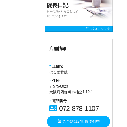
院長日記
日々の気付いたことなど
綴っていきます
arrow_forward
詳しくはこちら
店舗情報
店舗名
はる整骨院
住所
〒575-0023
大阪府四條畷市楠公1-12-1
電話番号
contact_phone
072-878-1107
event_available
ご予約は24時間受付中