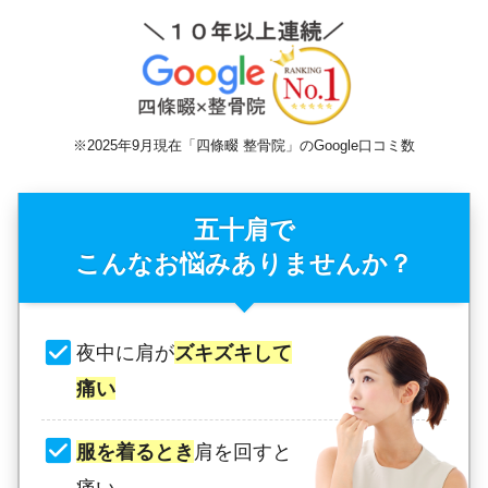
※2025年9月現在「四條畷 整骨院」のGoogle口コミ数
五十肩で
こんなお悩みありませんか？
夜中に肩が
ズキズキして
痛い
服を着るとき
肩を回すと
痛い