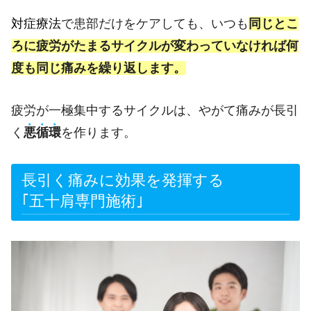
対症療法
で患部だけをケアしても、いつも
同じとこ
ろに疲労がたまるサイクルが変わっていなければ何
度も同じ痛みを繰り返します。
疲労が一極集中するサイクルは、やがて痛みが長引
く
悪
循
環
を作ります。
長引く痛みに効果を発揮する
｢五十肩専門施術｣