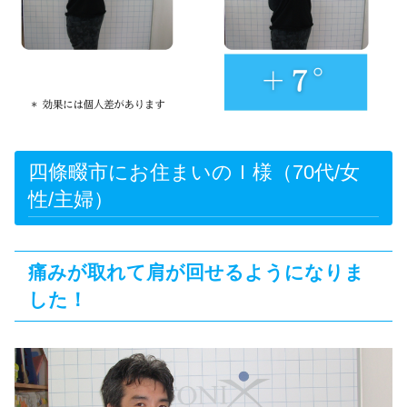
四條畷市にお住まいのＩ様（
70
代/女
性/主婦）
痛みが取れて肩が回せるようになりま
した！