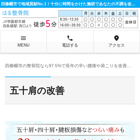
四條畷市で地域貢献No.1！十分に時間をかけた施術であなたの不調を改善する整骨院です。
menu
local_phone
location_on
MENU
電話する
アクセス
四條畷市の整骨院なら97.5%で長年の辛い腰痛や肩こりを改善するはる整骨院へ
五十肩の改善