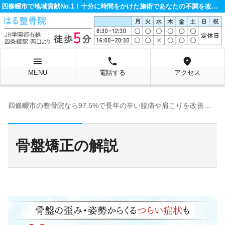
四條畷市で地域貢献No.1！十分に時間をかけた施術であなたの不調を改善する整骨院です。
menu
local_phone
location_on
MENU
電話する
アクセス
四條畷市の整骨院なら97.5%で長年の辛い腰痛や肩こりを改善するはる整骨院へ
骨盤矯正の解説