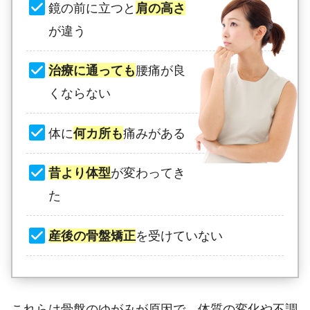
鏡の前に立つと
肩の高さ
が違う
治療に通っても
腰痛が良
くならない
体に
何カ所も
痛みがある
昔より体型
が変わってき
た
産後の骨盤矯正
を受けていない
これらは骨盤のゆがみが原因で、体質の変化や不調