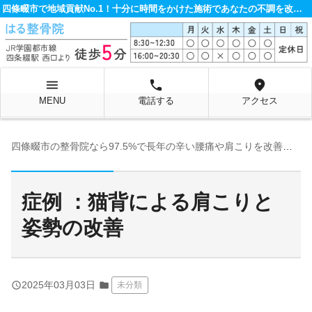
四條畷市で地域貢献No.1！十分に時間をかけた施術であなたの不調を改善する整骨院です。
menu
local_phone
location_on
MENU
電話する
アクセス
四條畷市の整骨院なら97.5%で長年の辛い腰痛や肩こりを改善するはる整骨院へ
症例 ：猫背による肩こりと
姿勢の改善
query_builder
2025年03月03日
folder
未分類