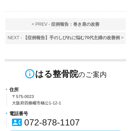
< PREV -
症例報告：巻き肩の改善
NEXT -
【症例報告】手のしびれに悩む70代主婦の改善例
>
info_outline
はる整骨院
住所
〒575-0023
大阪府四條畷市楠公1-12-1
電話番号
contact_phone
072-878-1107