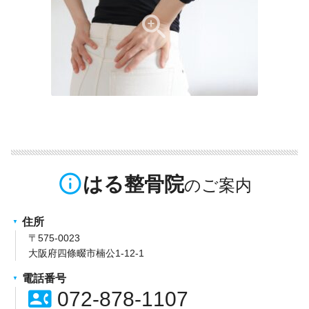
info_outline
はる整骨院
住所
〒575-0023
大阪府四條畷市楠公1-12-1
電話番号
contact_phone
072-878-1107