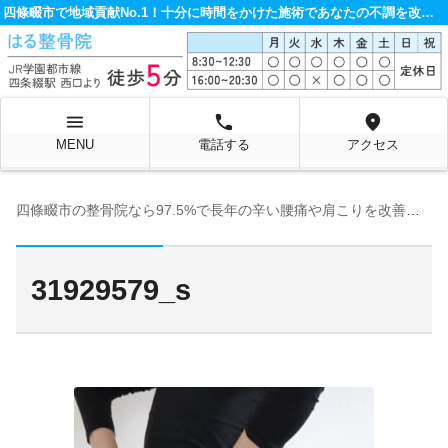
四條畷市で地域貢献No.1！十分に時間をかけた施術であなたの不調を改善する整骨院です。
menu
local_phone
location_on
MENU
電話する
アクセス
四條畷市の整骨院なら97.5%で長年の辛い腰痛や肩こりを改善するはる整骨院へ
31929579_s